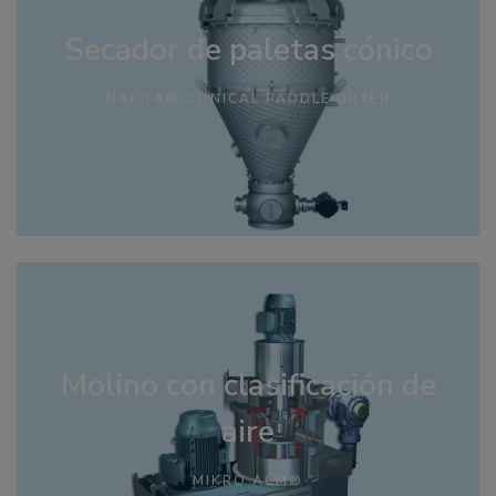
Secador de paletas cónico
NAUTA® CONICAL PADDLE DRYER
Molino con clasificación de
aire
MIKRO ACM®