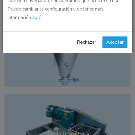
continúa navegando, consideramos que acepta su uso.
Puede cambiar la configuración u obtener más
información
aquí
.
Secador al vacío
Rechazar
Aceptar
NAUTA® VACUUM DRYER
Trituradora