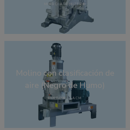
MIKRO ATOMIZER®
Molino con clasificación de
aire (Negro de Humo)
MIKRO® E-ACM