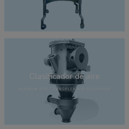
Clasificador de aire
ALPINE® ATP TURBOPLEX AIR CLASSIFIER