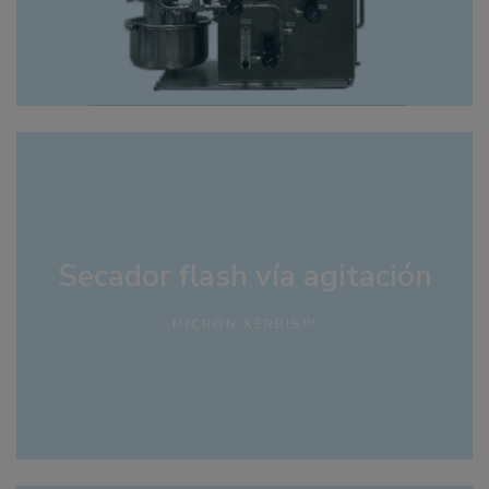
Secador flash vía agitación
MICRON XERBIS™