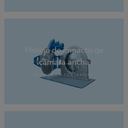
Molino de impacto de
cámara ancha
ALPINE® CW CONTRAPLEX