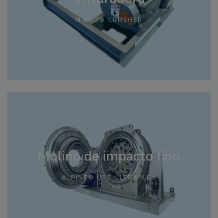
MIKRO® CRUSHER
Molino de impacto fino
ALPINE® UPZ ULTRAPLEX