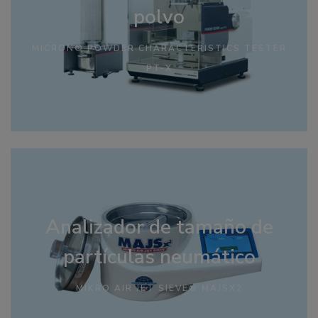
polvo
MICRON® POWDER CHARACTERISTICS TESTER
PT-X
Analizador de tamaño de
partículas neumático
MIKRO AIR JET SIEVE® MAJSX2