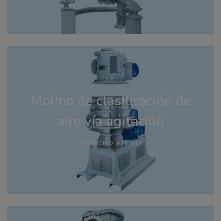
Molino de clasificación de
aire vía agitación
MICRON® PULVIS