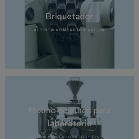
Briquetador
ALPINE® KOMPAKTOR ARC HK
Molino de pines para
laboratorio
MIKRO® LPM LABORATORY PIN MILL