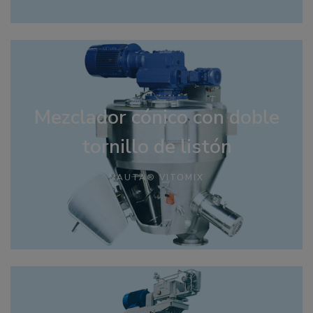
Mezclador cónico con doble
tornillo de listón
NAUTA® VITOMIX