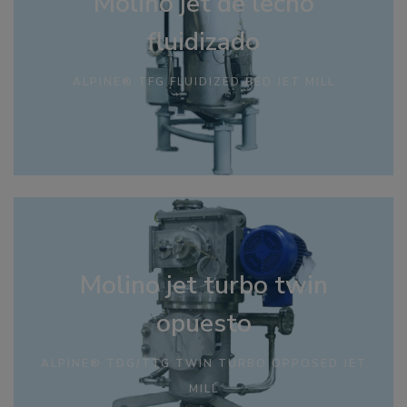
Molino jet de lecho
fluidizado
ALPINE® TFG FLUIDIZED BED JET MILL
Molino jet turbo twin
opuesto
ALPINE® TDG/TTG TWIN TURBO OPPOSED JET
MILL