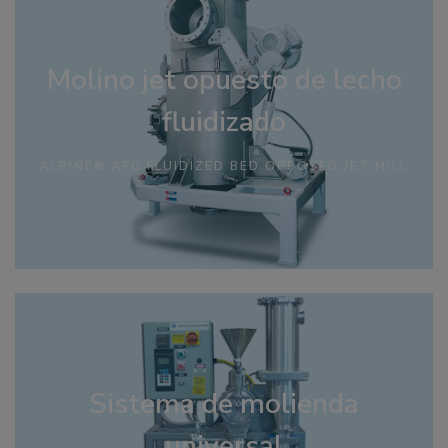
Molino jet opuesto de lecho
fluidizado
ALPINE® AFG FLUIDIZED BED OPPOSED JET MILL
Sistema de molienda
universal