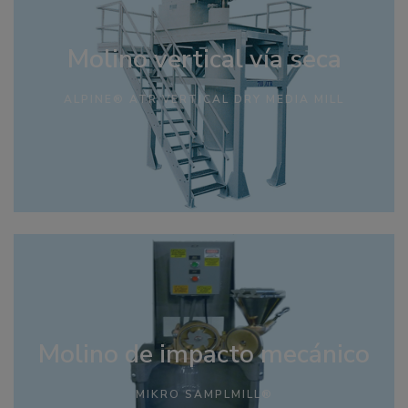
Molino vertical vía seca
ALPINE® ATR VERTICAL DRY MEDIA MILL
Molino de impacto mecánico
MIKRO SAMPLMILL®