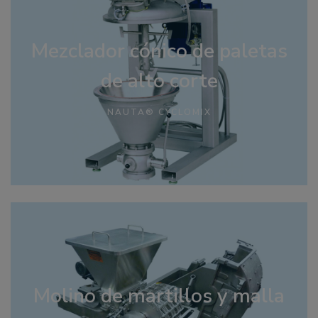
Mezclador cónico de paletas
de alto corte
NAUTA® CYCLOMIX
Molino de martillos y malla