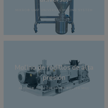
MIKRO® UMP UNIVERSAL MILLING SYSTEM
Molino de rodillos de alta
presión
ALPINE® HIGH PRESSURE ROLLER MILL