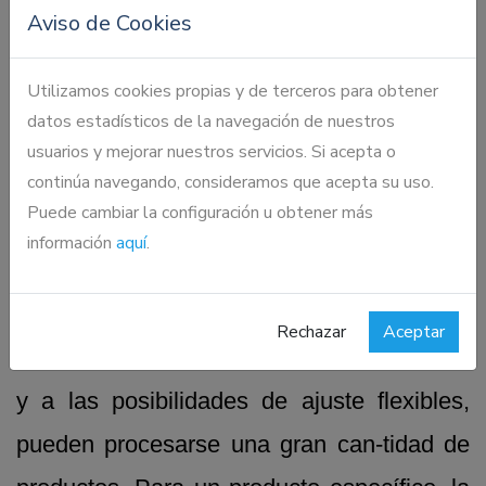
Tras la instalación in situ, sólo tiene que
Aviso de Cookies
ajustarse la corriente de aire, con ello de
Utilizamos cookies propias y de terceros para obtener
este modo se garantiza un manejo sencillo
datos estadísticos de la navegación de nuestros
del equipo y, por tanto, del proceso.
usuarios y mejorar nuestros servicios. Si acepta o
continúa navegando, consideramos que acepta su uso.
Puede cambiar la configuración u obtener más
El
GSort
puede utilizarse sin problema
información
aquí
.
para materiales con densidad alta y
tamaño de hasta 80 mm, en función del
Rechazar
Aceptar
material tratado. Gracias al diseño robusto
y a las posibilidades de ajuste flexibles,
pueden procesarse una gran can-tidad de