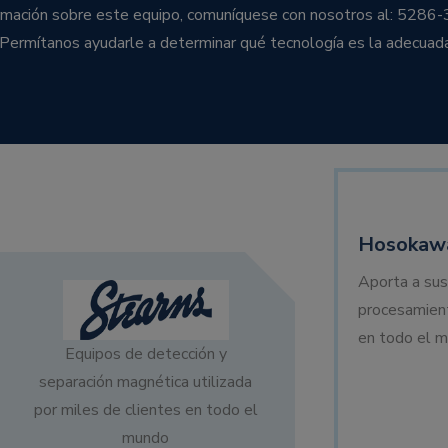
ormación sobre este equipo, comuníquese con nosotros al: 5286-
 Permítanos ayudarle a determinar qué tecnología es la adecuad
Hosokawa
Aporta a sus
procesamien
en todo el m
Equipos de detección y
separación magnética utilizada
por miles de clientes en todo el
mundo