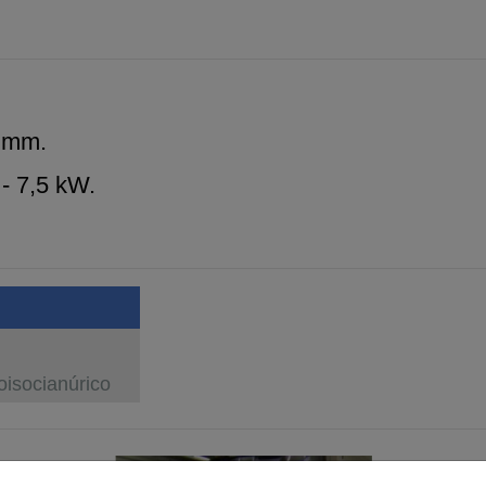
0 mm.
- 7,5 kW.
oisocianúrico