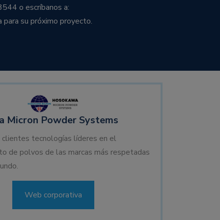
3544 o escríbanos a:
a para su próximo proyecto.
 Micron Powder Systems
 clientes tecnologías líderes en el
to de polvos de las marcas más respetadas
undo.
Web corporativa