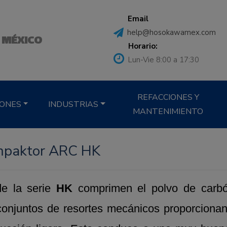
Email
help@hosokawamex.com
 MÉXICO
Horario:
Lun-Vie 8:00 a 17:30
REFACCIONES Y
IONES
INDUSTRIAS
MANTENIMIENTO
ompaktor ARC HK
e la serie
HK
comprimen el polvo de carbó
onjuntos de resortes mecánicos proporcionan l