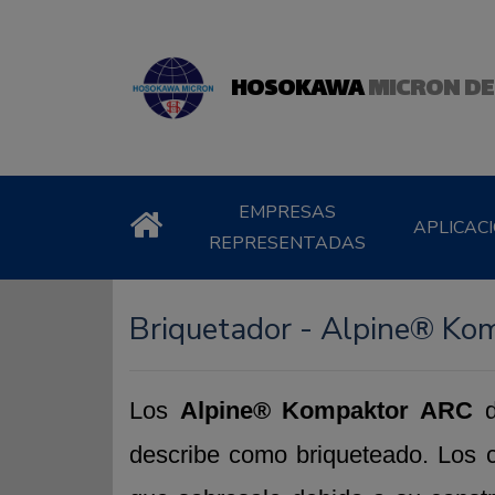
HOSOKAWA
MICRON DE
EMPRESAS
APLICAC
REPRESENTADAS
Briquetador - Alpine® K
Los
Alpine® Kompaktor ARC
d
describe como briqueteado. Los c