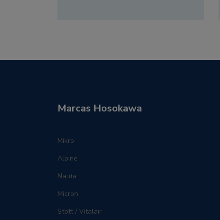
Marcas Hosokawa
Mikro
Alpine
Nauta
Micron
Stott / Vitalair