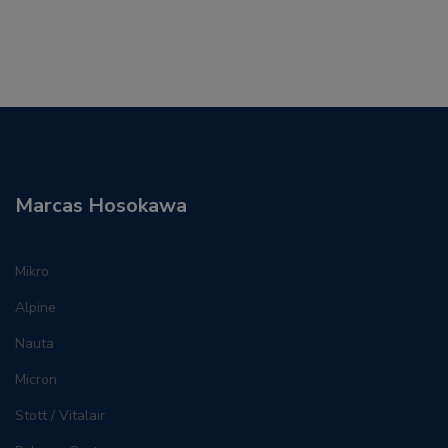
Marcas Hosokawa
Mikro
Alpine
Nauta
Micron
Stott / Vitalair