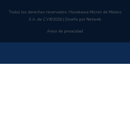
Todos los derechos reservados: Hosokawa Micron de México
S.A. de C.V.©
2026 | Diseño por
Netweb
Aviso de privacidad