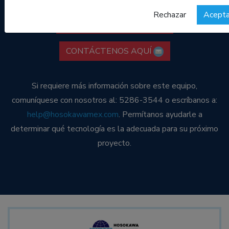
Rechazar
Acepta
DESCARGAR PDF AQUÍ
CONTÁCTENOS AQUÍ
Si requiere más información sobre este equipo,
comuníquese con nosotros al: 5286-3544 o escríbanos a:
help@hosokawamex.com
. Permítanos ayudarle a
determinar qué tecnología es la adecuada para su próximo
proyecto.