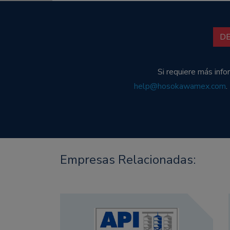
D
Si requiere más inf
help@hosokawamex.com
.
Empresas Relacionadas: