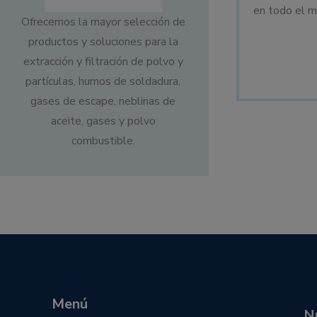
en todo el m
Ofrecemos la mayor selección de
productos y soluciones para la
extracción y filtración de polvo y
partículas, humos de soldadura,
gases de escape, neblinas de
aceite, gases y polvo
combustible.
Menú
N