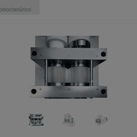
oisocianúrico
Previous