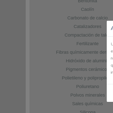
Bentonita
Caolín
Carbonato de calcio
Catalizadores
Compactación de talco
Fertilizante
U
e
Fibras químicamente deriva
n
Hidróxido de aluminio
q
Pigmentos cerámicos
i
Polietileno y polipropilen
Poliuretano
Polvos minerales
Sales químicas
Silicona