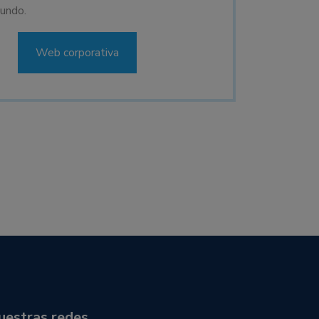
undo.
Web corporativa
uestras redes