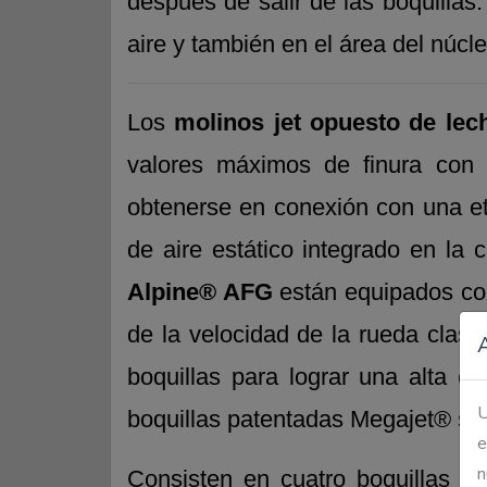
después de salir de las boquillas.
aire y también en el área del núcl
Los
molinos jet opuesto de lec
valores máximos de finura con 
obtenerse en conexión con una eta
de aire estático integrado en la
Alpine® AFG
están equipados con 
de la velocidad de la rueda clasi
boquillas para lograr una alta co
U
boquillas patentadas Megajet® se 
e
n
Consisten en cuatro boquillas p