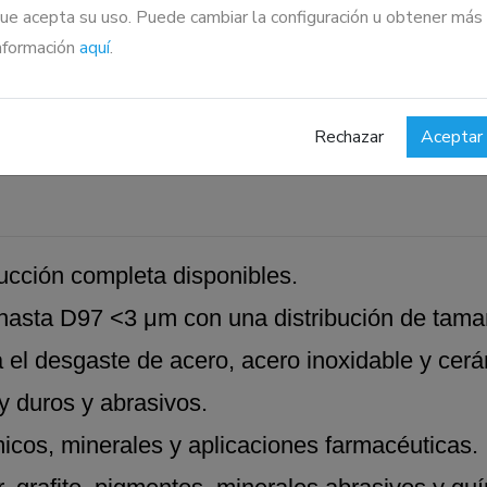
ue acepta su uso. Puede cambiar la configuración u obtener más
en partículas del lecho fluidizado directamente 
nformación
aquí
.
ina se controla mediante células de carga o 
Rechazar
Aceptar
ucción completa disponibles.
 hasta D97 <3 μm con una distribución de tama
 el desgaste de acero, acero inoxidable y cerá
 duros y abrasivos.
cos, minerales y aplicaciones farmacéuticas.