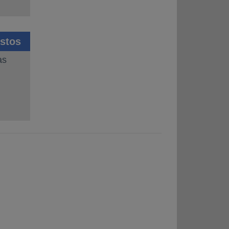
stos
as