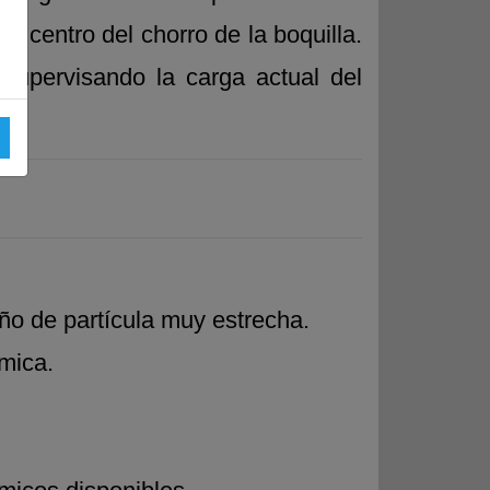
al centro del chorro de la boquilla.
supervisando la carga actual del
ño de partícula muy estrecha.
mica.