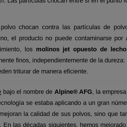
n. Las partículas chocan entre sí en el punto fo
polvo chocan contra las partículas de polv
no, el producto no puede contaminarse por 
dimiento, los
molinos jet opuesto de lecho
nte finos, independientemente de la dureza: 
en triturar de manera eficiente.
e
bajo el nombre de
Alpine® AFG
, la empresa
cnología se estaba aplicando a un gran númer
o mejoran la calidad de sus polvos, sino que
. En las décadas siguientes, hemos mejorado 