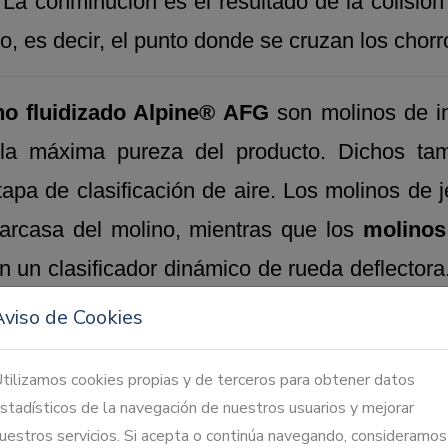
 La conminución es el resultado de la colisión
eo, es decir, el punto donde se cruzan los chor
ho fluidizado Alpine® AFG
son molinos de im
la máxima pureza del producto. Dichos ta
pa de clasificación de aire. Los molinos de jet
 carcasa del molino, mientras que los
molinos
un clasificador dinámico de rueda deflectora.
ficadora. Lo más importante es una alta carga
Aviso de Cookies
ncentración de partículas y, por lo tanto, al
tilizamos cookies propias y de terceros para obtener datos
desarrollaron teniendo esto en cuenta.
stadísticos de la navegación de nuestros usuarios y mejorar
uestros servicios. Si acepta o continúa navegando, consideramos
equeñas que, como resultado de su proximi