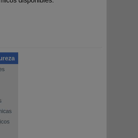
micos disponibles.
pureza
es
s
micas
icos