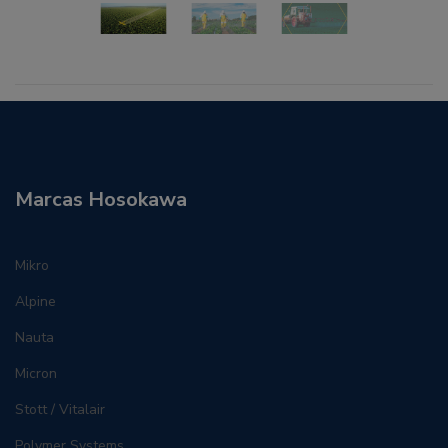
Marcas Hosokawa
Mikro
Alpine
Nauta
Micron
Stott / Vitalair
Polymer Systems