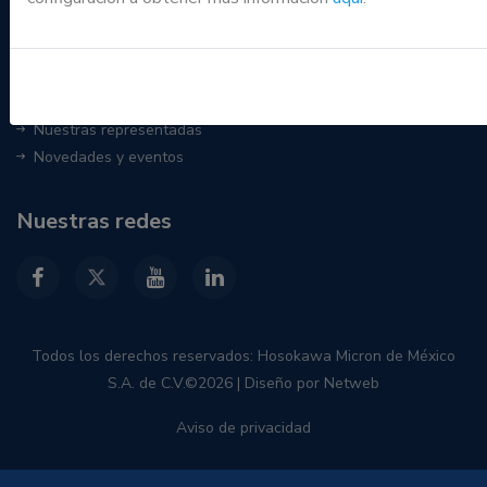
Menú
Home
Nuestras representadas
Novedades y eventos
Nuestras redes
Todos los derechos reservados: Hosokawa Micron de México
S.A. de C.V.©
2026 | Diseño por
Netweb
Aviso de privacidad