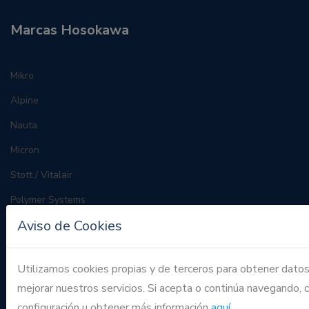
Marcas Hosokawa
Mikro
Alpine
Nauta
Micron
Stott / Vitalair
Polymer Systems
Aviso de Cookies
Hammer & Screen Mill
Universal Mikro Pulverizer
Utilizamos cookies propias y de terceros para obtener datos
Air Classifying Mill
mejorar nuestros servicios. Si acepta o continúa navegando,
2
Mikro Air Jet Sieve® model MAJSx
configuración u obtener más información
aquí
.