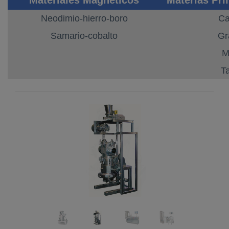
Neodimio-hierro-boro
Ca
Samario-cobalto
Gr
M
T
Previous
Next