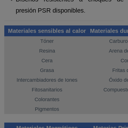
presión PSR disponibles.
Materiales sensibles al calor
Materiales du
Tóner
Carburo 
Resina
Arena d
Cera
Co
Grasa
Fritas 
Intercambiadores de Iones
Óxido d
Fitosanitarios
Compuesto
Colorantes
Pigmentos
Materiales Magnéticos
Materias Pri