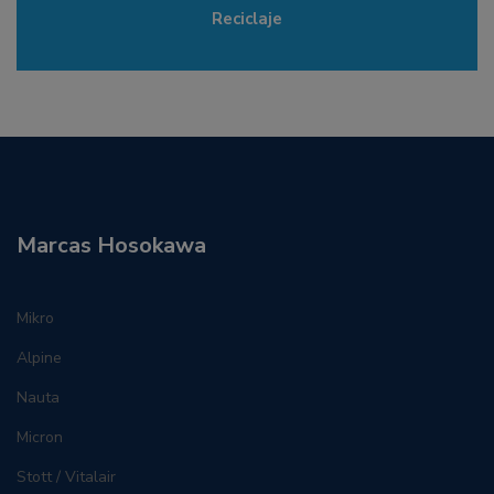
Reciclaje
Marcas Hosokawa
Mikro
Alpine
Nauta
Micron
Stott / Vitalair