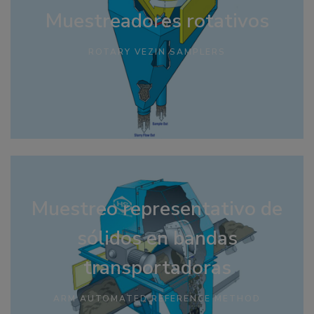
Muestreadores rotativos
ROTARY VEZIN SAMPLERS
Muestreo representativo de
sólidos en bandas
transportadoras
ARM AUTOMATED REFERENCE METHOD