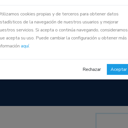
tilizamos cookies propias y de terceros para obtener datos
stadísticos de la navegación de nuestros usuarios y mejorar
uestros servicios. Si acepta o continúa navegando, consideramos
ue acepta su uso. Puede cambiar la configuración u obtener más
nformación
aquí
.
ESCARGAR PDF AQUÍ
CONTÁCTENOS AQUÍ
ormación sobre este equipo, comuníquese con nosotros al: 5286-
Rechazar
Aceptar
 Permítanos ayudarle a determinar qué tecnología es la adecuad