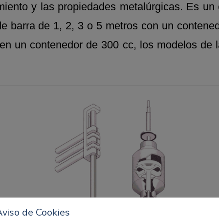
ento y las propiedades metalúrgicas. Es un e
 de barra de 1, 2, 3 o 5 metros con un conten
nen un contenedor de 300 cc, los modelos de l
Previous
Aviso de Cookies