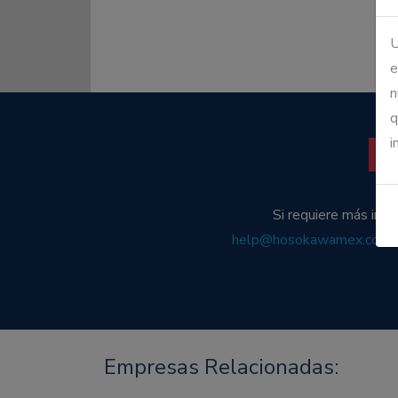
U
e
n
q
i
D
Si requiere más inf
help@hosokawamex.com
.
Empresas Relacionadas: