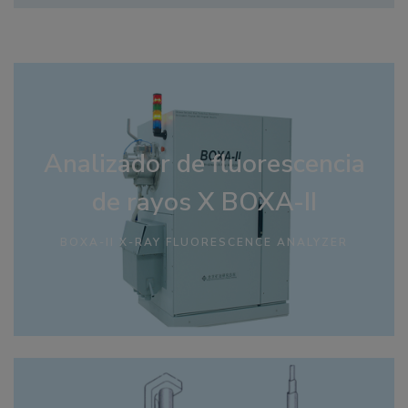
Analizador de fluorescencia
de rayos X BOXA-II
BOXA-II X-RAY FLUORESCENCE ANALYZER