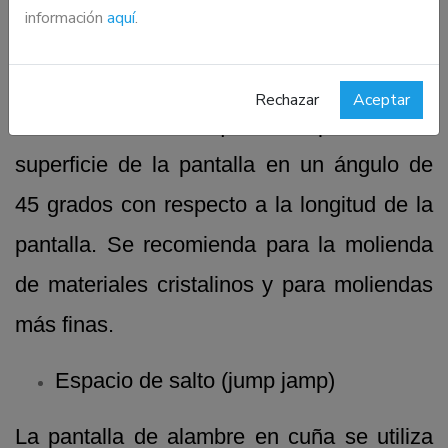
información
aquí
.
La pantalla con ranura en forma de espiga
o cola de pescado consta de una serie de
Rechazar
Aceptar
orificios ranurados que se repiten en la
superficie de la pantalla en un ángulo de
45 grados con respecto a la longitud de la
pantalla. Se recomienda para la molienda
de materiales cristalinos y para moliendas
más finas.
Espacio de salto (jump jamp)
La pantalla de alambre en cuña se utiliza