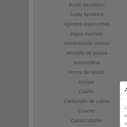
Ácido ascórbico
Ácido fumárico
Agentes espesantes
Algas marinas
Alimentación animal
Almidón de patata
Amoxicilina
Arena de circón
Azúcar
Caolín
Carbonato de calcio
U
Cascos
e
Catalizadores
n