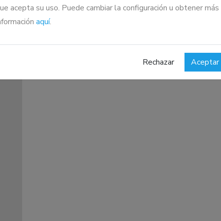
ue acepta su uso. Puede cambiar la configuración u obtener más
nformación
aquí
.
Rechazar
Aceptar