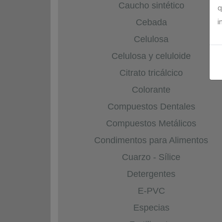
Caucho sintético
q
i
Cebada
Celulosa
Celulosa y celuloide
Citrato tricálcico
Colorante
Compuestos Dentales
Compuestos Metálicos
Condimentos para Alimentos
Cuarzo - Sílice
Detergentes
E-PVC
Especias