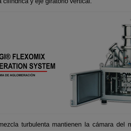
líndrica y eje giratorio vertical.
 mezcla turbulenta mantienen la cámara del m