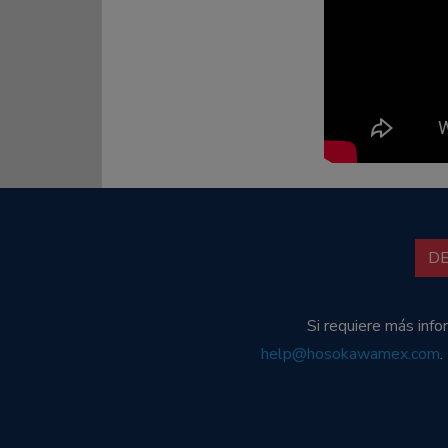
D
Si requiere más inf
help@hosokawamex.com
.