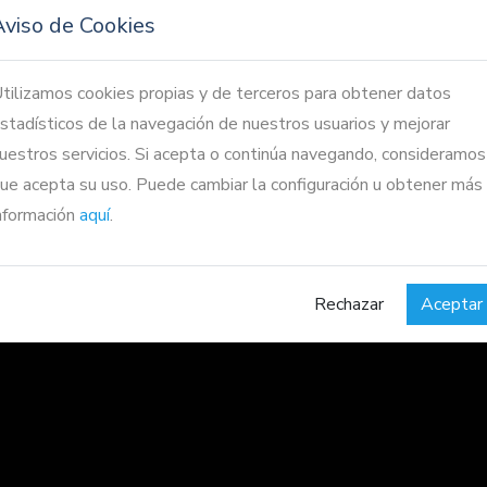
Aviso de Cookies
tilizamos cookies propias y de terceros para obtener datos
stadísticos de la navegación de nuestros usuarios y mejorar
uestros servicios. Si acepta o continúa navegando, consideramos
ue acepta su uso. Puede cambiar la configuración u obtener más
nformación
aquí
.
Rechazar
Aceptar