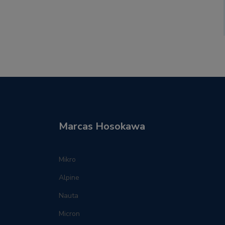
Marcas Hosokawa
Mikro
Alpine
Nauta
Micron