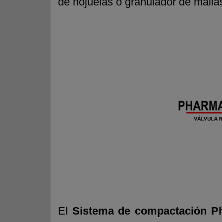
de hojuelas o granulador de malla
El
Sistema de compactación
P