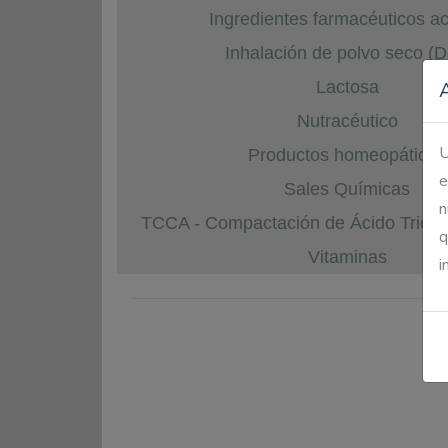
Ingredientes farmacéuticos ac
Inhalación de polvo seco (D
Lactosa
Nutracéutico
U
Productos homeopáticos
e
Sales Químicas
n
TCCA - Compactación de Ácido Triclor
q
Vitaminas
i