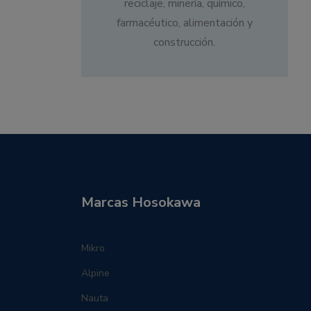
reciclaje, minería, químico,
farmacéutico, alimentación y
construcción.
Marcas Hosokawa
Mikro
Alpine
Nauta