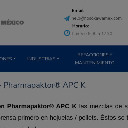
Email
help@hosokawamex.com
 MÉXICO
Horario:
Lun-Vie 8:00 a 17:30
REFACCIONES Y
IONES
INDUSTRIAS
MANTENIMIENTO
 - Pharmapaktor® APC K
ón
Pharmapaktor® APC K
las mezclas de s
prensa primero en hojuelas / pellets. Éstos se 