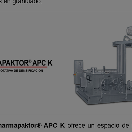
s en granulado.
harmapaktor® APC K
ofrece un espacio de r