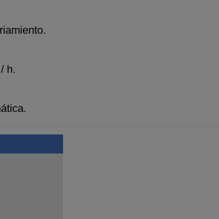
riamiento.
/ h.
ática.