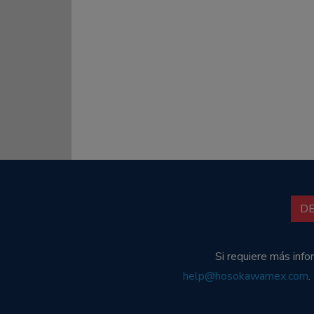
D
Si requiere más inf
help@hosokawamex.com
.