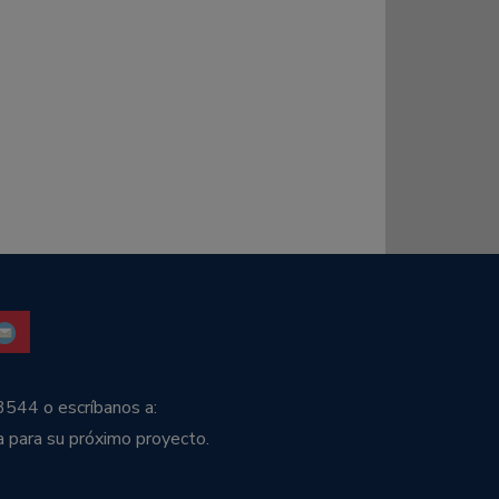
Next
3544 o escríbanos a:
a para su próximo proyecto.