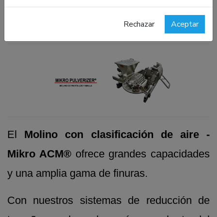
de producción masiva capaces de procesar
Rechazar
Aceptar
más de 9 T/h.
El
Molino con clasificación de aire -
Mikro ACM®
ofrece grandes capacidades
y una amplia gama de finuras.
Con nuestros sistemas de reducción de