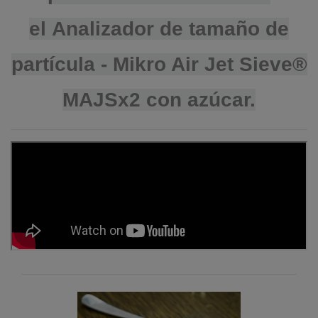
el Analizador de tamaño de
partícula - Mikro Air Jet Sieve®
MAJSx2 con azúcar.