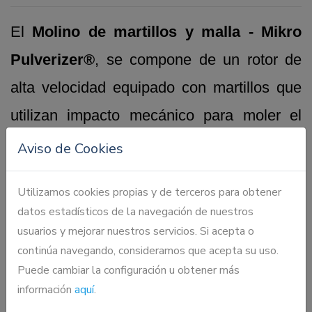
El
Molino de martillos y malla - Mikro
Pulverizer®
, se compone de un rotor de
alta velocidad equipado con martillos que
utilizan impacto mecánico para moler el
azúcar en bruto a un rango típico de 4X a
Aviso de Cookies
8X definida como 92%
Utilizamos cookies propias y de terceros para obtener
Molino de martillos y malla - Mikro
datos estadísticos de la navegación de nuestros
usuarios y mejorar nuestros servicios. Si acepta o
Pulverizer®
está disponible en una
continúa navegando, consideramos que acepta su uso.
variedad de tamaños, desde pequeños
Puede cambiar la configuración u obtener más
información
aquí
.
molinos piloto hasta para usar en sistemas