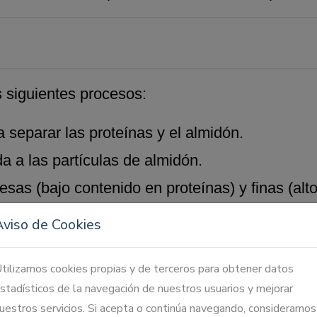
s siguientes procesos:
separar las proteínas y el almidón.
a a las partículas de almidón.
uesas (bajo contenido en proteínas) y finas
(alt
Aviso de Cookies
as para esta aplicación, un sistema de tip
e elevado contenido proteico, se utiliza el sis
tilizamos cookies propias y de terceros para obtener datos
stadísticos de la navegación de nuestros usuarios y mejorar
uestros servicios. Si acepta o continúa navegando, consideramos