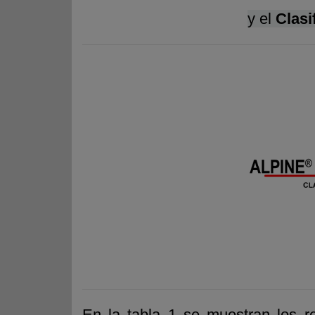
y el
Clasi
En la tabla 1 se muestran los r