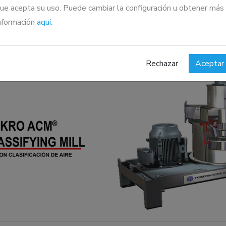
dar utiliza un
Molino con clasificación de ai
ue acepta su uso. Puede cambiar la configuración u obtener más
nformación
aquí
.
sificador de aire - Micron® Separator Air Cla
Rechazar
Aceptar