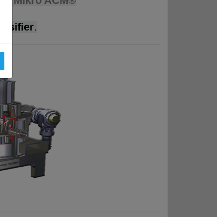
re - Mikro ACM®
ssifier
.