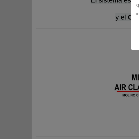
El sistema están
q
i
y el
Cla