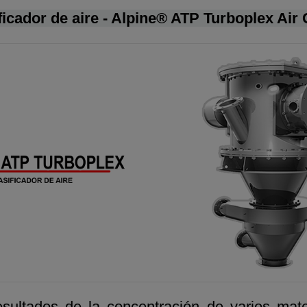
ficador de aire - Alpine® ATP Turboplex Air C
esultados de la concentración de varios mat