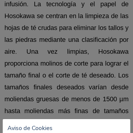
infusión.
La tecnología y el papel de
Hosokawa se centran en la limpieza de las
hojas de té crudas para eliminar los tallos y
las piedras mediante una clasificación por
aire. Una vez limpias, Hosokawa
proporciona molinos de corte para lograr el
tamaño final o el corte de té deseado. Los
tamaños finales deseados varían desde
moliendas gruesas de menos de 1500 µm
hasta moliendas más finas de tamaños
superiores de 840 µm.
Aviso de Cookies