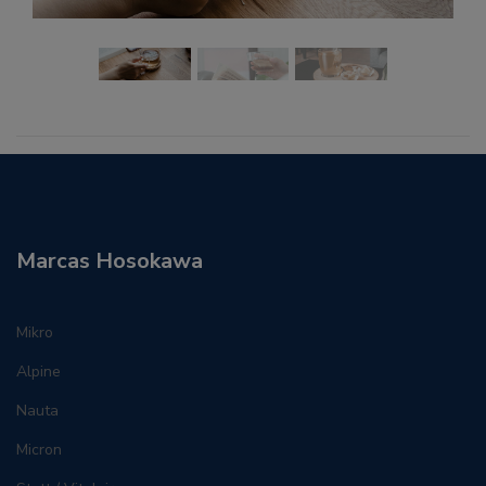
Marcas Hosokawa
Mikro
Alpine
Nauta
Micron