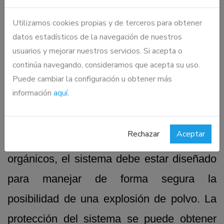
Para lograr la limpieza y los tamaños de
Utilizamos cookies propias y de terceros para obtener
partículas finales mencionados
datos estadísticos de la navegación de nuestros
anteriormente, el equipo de Hosokawa
usuarios y mejorar nuestros servicios. Si acepta o
continúa navegando, consideramos que acepta su uso.
incluiría el clasificador de aire Hosokawa
Puede cambiar la configuración u obtener más
Alpine MZM y el
granulador Hosokawa
información
aquí
.
Alpine Rotoplex
.
Rechazar
Aceptar
Al igual que con todos los materiales
orgánicos, el sistema debe estar diseñado
para manejar de forma segura la
posibilidad de una explosión de polvo. La
protección del sistema se puede obtener