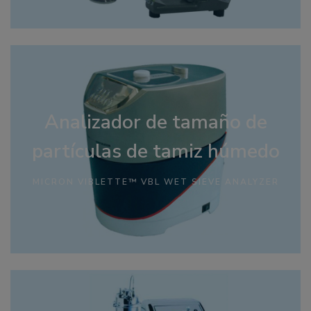
Analizador de tamaño de
partículas de tamiz húmedo
MICRON VIBLETTE™ VBL WET SIEVE ANALYZER