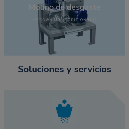
Molino de desgaste
MIKRO® UMP ATTRITION MILL
Soluciones y servicios