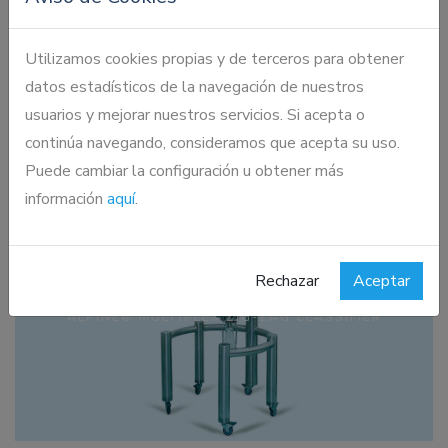
Utilizamos cookies propias y de terceros para obtener
datos estadísticos de la navegación de nuestros
usuarios y mejorar nuestros servicios. Si acepta o
continúa navegando, consideramos que acepta su uso.
Puede cambiar la configuración u obtener más
información
aquí
.
Clasificador Zig-zag
Rechazar
Aceptar
ALPINE® MULTIPLEX ZIG-ZAG CLASSIFIER