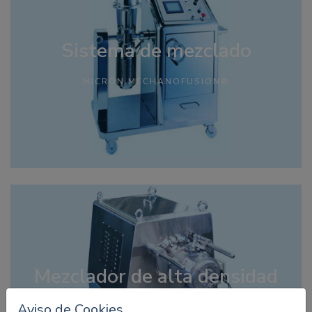
Sistema de mezclado
MICRON MECHANOFUSION®
Mezclador de alta densidad
Aviso de Cookies
MICRON NOBILTA™ HIGH INTENSITY MIXER