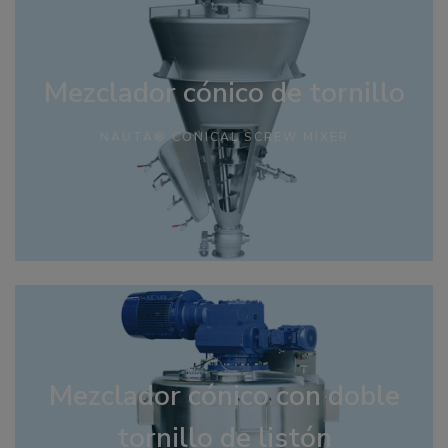
Mezclador cónico de tornillo
NAUTA® CONICAL SCREW MIXER
Mezclador cónico con doble
tornillo de listón