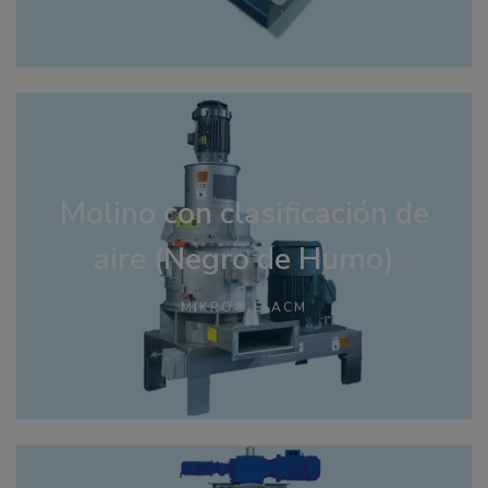
Molino con clasificación de
aire (Negro de Humo)
MIKRO® E-ACM