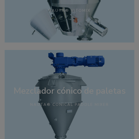
NAUTA® VITOMIX
Mezclador cónico de paletas
NAUTA® CONICAL PADDLE MIXER