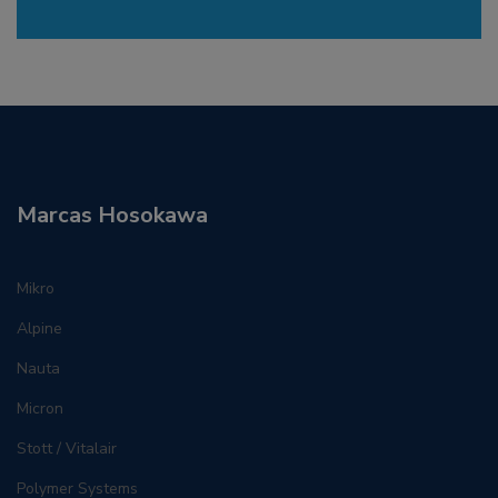
Marcas Hosokawa
Mikro
Alpine
Nauta
Micron
Stott / Vitalair
Polymer Systems